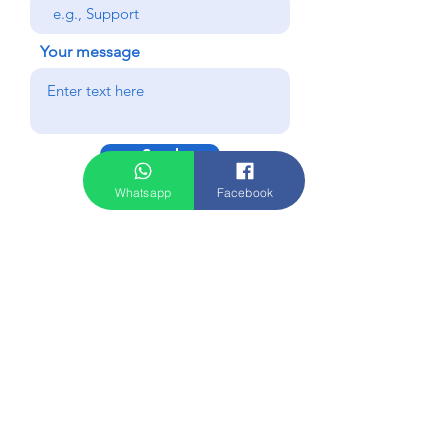
Your message
Send
Whatsapp
Facebook
電話：3702 6634
電郵：
whcchk@gmail.com
網頁：
www.whcchk.com
地址：九龍觀塘區觀塘道460-470號官塘工業中心一期八
樓m室
© 2023 by 樂力文創